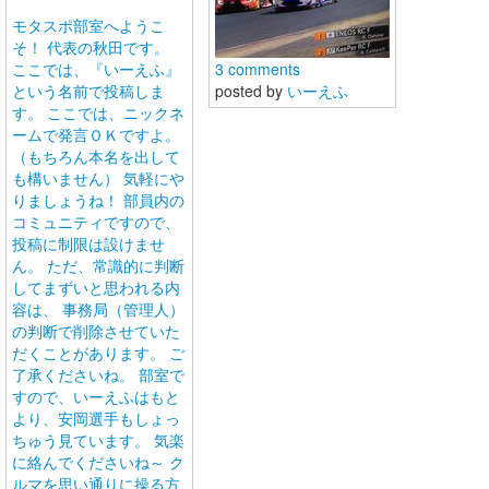
モタスポ部室へようこ
そ！ 代表の秋田です。
ここでは、『いーえふ』
3 comments
という名前で投稿しま
posted by
いーえふ
す。 ここでは、ニックネ
ームで発言ＯＫですよ。
（もちろん本名を出して
も構いません） 気軽にや
りましょうね！ 部員内の
コミュニティですので、
投稿に制限は設けませ
ん。 ただ、常識的に判断
してまずいと思われる内
容は、 事務局（管理人）
の判断で削除させていた
だくことがあります。 ご
了承くださいね。 部室で
すので、いーえふはもと
より、安岡選手もしょっ
ちゅう見ています。 気楽
に絡んでくださいね～ ク
ルマを思い通りに操る方