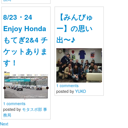
8/23・24
【みんびゅ
Enjoy Honda
ー】の思い
もてぎ2&4 チ
出〜♪
ケットありま
す！
【モタスポ部室】部員専用コミ
ュニティ
【モタスポ部室】へようこそ。こちらはモタスポ部と部
員の皆さま、そして部員同士の交流の場です。
1 comments
写真や動画、記事などが投稿できる部員限定のコミュニ
posted by
YUKO
ティですので、情報交換などにお使いください。
1 comments
posted by
モタスポ部 事
務局
ログイン
新規登録
Next