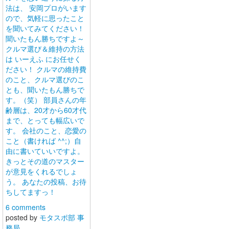
法は、 安岡プロがいます
ので、気軽に思ったこと
を聞いてみてください！
聞いたもん勝ちですよ～
クルマ選び＆維持の方法
は いーえふ にお任せく
ださい！ クルマの維持費
のこと、クルマ選びのこ
とも、聞いたもん勝ちで
す。（笑） 部員さんの年
齢層は、20才から60才代
まで、とっても幅広いで
す。 会社のこと、恋愛の
こと（書ければ ^^;）自
由に書いていいですよ。
きっとその道のマスター
が意見をくれるでしょ
う。 あなたの投稿、お待
ちしてますっ！
6 comments
posted by
モタスポ部 事
務局