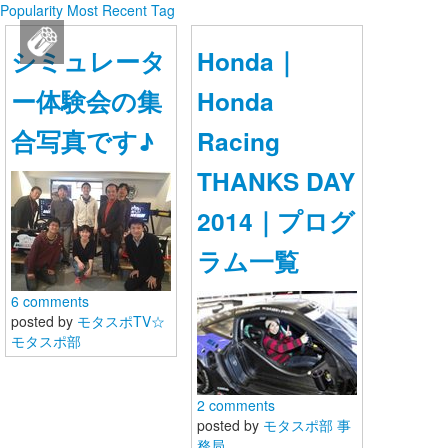
Popularity
Most Recent
Tag
【モタスポ部室】部員専用コミュニティ
シミュレータ
Honda｜
ログイン
ー体験会の集
Honda
新規登録
合写真です♪
Racing
THANKS DAY
ストリーム
2014｜プログ
HOT
その他
ラム一覧
NEW
このコミュニティについて
REVOLVER
6 comments
posted by
モタスポTV☆
TAGS
ヘルプ
モタスポ部
利用規約
2 comments
posted by
モタスポ部 事
プライバシーポリシー
務局